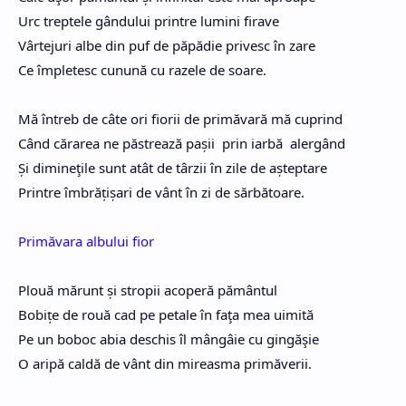
Urc treptele gândului printre lumini firave
Vârtejuri albe din puf de păpădie privesc în zare
Ce împletesc cunună cu razele de soare.
Mă întreb de câte ori fiorii de primăvară mă cuprind
Când cărarea ne păstrează pașii prin iarbă alergând
Și dimineţile sunt atât de târzii în zile de așteptare
Printre îmbrățișari de vânt în zi de sărbătoare.
Primăvara albului fior
Plouă mărunt și stropii acoperă pământul
Bobițe de rouă cad pe petale în faţa mea uimită
Pe un boboc abia deschis îl mângâie cu gingăşie
O aripă caldă de vânt din mireasma primăverii.