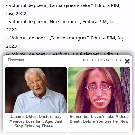
- Volumul de poezii ,,La marginea viselor”, Editura PIM,
Iași, 2022
- Volumul de poezii ,,Noi și infinitul”, Editura PIM, Iași,
2022.
-- Volumul de poezii ,,Tainice amurguri ”, Edituta PIM, Iași,
2023
-- Volumul de poezii, ,,Parfumul unui zâmbet ”, Editura
PIM, Iași, 2023
- Volumul de poezii, ,,Mireasma zorilor”, Editura PIM, Iași,
2023
- Volumul de poezii,Primăvara albului fior, Editura PIM,
Iași, 2023
Am scris 32 de antologii de co-autor.
Public poezii pe 36 grupuri literare în diferite țări și am
primit numeroase premii și distincții.