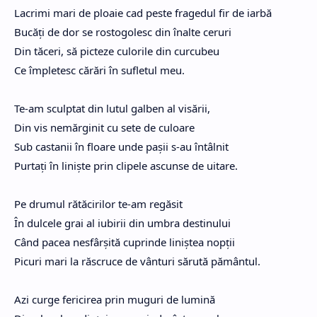
Lacrimi mari de ploaie cad peste fragedul fir de iarbă
Bucăți de dor se rostogolesc din înalte ceruri
Din tăceri, să picteze culorile din curcubeu
Ce împletesc cărări în sufletul meu.
Te-am sculptat din lutul galben al visării,
Din vis nemărginit cu sete de culoare
Sub castanii în floare unde pașii s-au întâlnit
Purtați în liniște prin clipele ascunse de uitare.
Pe drumul rătăcirilor te-am regăsit
În dulcele grai al iubirii din umbra destinului
Când pacea nesfârșită cuprinde liniștea nopții
Picuri mari la răscruce de vânturi sărută pământul.
Azi curge fericirea prin muguri de lumină