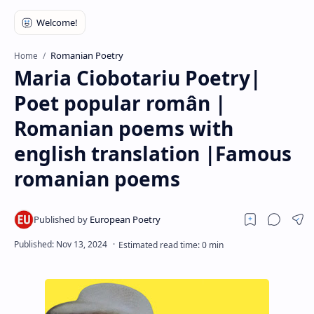
RTL Mode
Rich Results Test
Romanian Poetry
Home
PageSpeed Insights
Maria Ciobotariu Poetry|
Poet popular român |
Romanian poems with
english translation |Famous
romanian poems