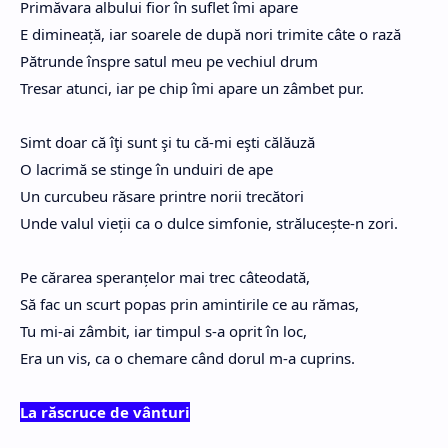
Primăvara albului fior în suflet îmi apare
E dimineață, iar soarele de după nori trimite câte o rază
Pătrunde înspre satul meu pe vechiul drum
Tresar atunci, iar pe chip îmi apare un zâmbet pur.
Simt doar că îţi sunt şi tu că-mi eşti călăuză
O lacrimă se stinge în unduiri de ape
Un curcubeu răsare printre norii trecători
Unde valul vieții ca o dulce simfonie, strălucește-n zori.
Pe cărarea speranțelor mai trec câteodată,
Să fac un scurt popas prin amintirile ce au rămas,
Tu mi-ai zâmbit, iar timpul s-a oprit în loc,
Era un vis, ca o chemare când dorul m-a cuprins.
La răscruce de vânturi