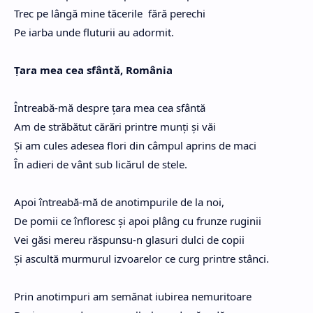
Trec pe lângă mine tăcerile fără perechi
Pe iarba unde fluturii au adormit.
Țara mea cea sfântă, România
Întreabă-mă despre țara mea cea sfântă
Am de străbătut cărări printre munți și văi
Și am cules adesea flori din câmpul aprins de maci
În adieri de vânt sub licărul de stele.
Apoi întreabă-mă de anotimpurile de la noi,
De pomii ce înfloresc și apoi plâng cu frunze ruginii
Vei găsi mereu răspunsu-n glasuri dulci de copii
Și ascultă murmurul izvoarelor ce curg printre stânci.
Prin anotimpuri am semănat iubirea nemuritoare