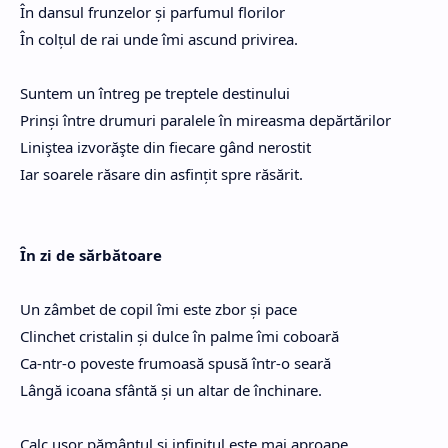
În dansul frunzelor și parfumul florilor
În colțul de rai unde îmi ascund privirea.
Suntem un întreg pe treptele destinului
Prinși între drumuri paralele în mireasma depărtărilor
Liniştea izvorăşte din fiecare gând nerostit
Iar soarele răsare din asfințit spre răsărit.
În zi de sărbătoare
Un zâmbet de copil îmi este zbor și pace
Clinchet cristalin și dulce în palme îmi coboară
Ca-ntr-o poveste frumoasă spusă într-o seară
Lângă icoana sfântă și un altar de închinare.
Calc uşor pământul și infinitul este mai aproape