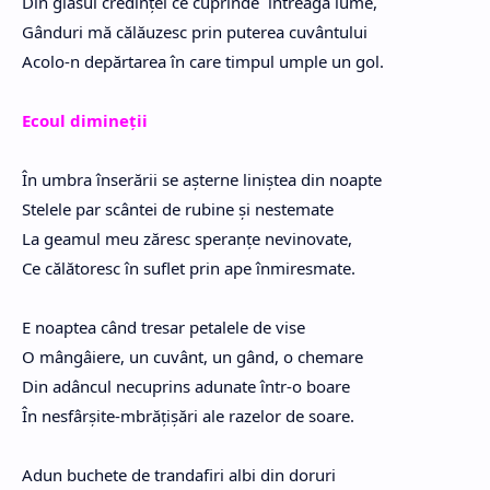
Din glasul credinței ce cuprinde întreaga lume,
Gânduri mă călăuzesc prin puterea cuvântului
Acolo-n depărtarea în care timpul umple un gol.
Ecoul dimineții
În umbra înserării se așterne liniștea din noapte
Stelele par scântei de rubine și nestemate
La geamul meu zăresc speranțe nevinovate,
Ce călătoresc în suflet prin ape înmiresmate.
E noaptea când tresar petalele de vise
O mângâiere, un cuvânt, un gând, o chemare
Din adâncul necuprins adunate într-o boare
În nesfârșite-mbrățișări ale razelor de soare.
Adun buchete de trandafiri albi din doruri