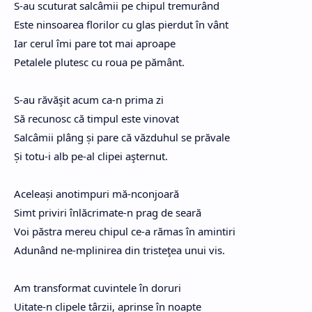
S-au scuturat salcâmii pe chipul tremurând
Este ninsoarea florilor cu glas pierdut în vânt
Iar cerul îmi pare tot mai aproape
Petalele plutesc cu roua pe pământ.
S-au răvăşit acum ca-n prima zi
Să recunosc că timpul este vinovat
Salcâmii plâng și pare că văzduhul se prăvale
Și totu-i alb pe-al clipei aşternut.
Aceleași anotimpuri mă-nconjoară
Simt priviri înlăcrimate-n prag de seară
Voi păstra mereu chipul ce-a rămas în amintiri
Adunând ne-mplinirea din tristeţea unui vis.
Am transformat cuvintele în doruri
Uitate-n clipele târzii, aprinse în noapte