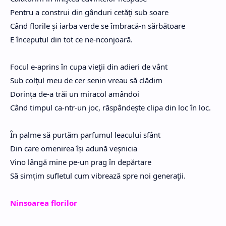
Pentru a construi din gânduri cetăţi sub soare
Când florile și iarba verde se îmbracă-n sărbătoare
E începutul din tot ce ne-nconjoară.
Focul e-aprins în cupa vieţii din adieri de vânt
Sub colţul meu de cer senin vreau să clădim
Dorința de-a trăi un miracol amândoi
Când timpul ca-ntr-un joc, răspândește clipa din loc în loc.
În palme să purtăm parfumul leacului sfânt
Din care omenirea își adună veşnicia
Vino lângă mine pe-un prag în depărtare
Să simțim sufletul cum vibrează spre noi generaţii.
Ninsoarea florilor