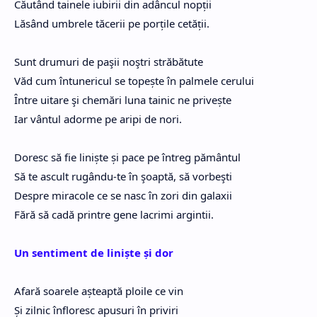
Căutând tainele iubirii din adâncul nopții
Lăsând umbrele tăcerii pe porțile cetății.
Sunt drumuri de paşii noştri străbătute
Văd cum întunericul se topește în palmele cerului
Între uitare şi chemări luna tainic ne privește
Iar vântul adorme pe aripi de nori.
Doresc să fie liniște și pace pe întreg pământul
Să te ascult rugându-te în şoaptă, să vorbeşti
Despre miracole ce se nasc în zori din galaxii
Fără să cadă printre gene lacrimi argintii.
Un sentiment de liniște și dor
Afară soarele așteaptă ploile ce vin
Și zilnic înfloresc apusuri în priviri