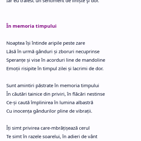
Iar eu trăiesc un sentiment de liniște şi dor.
În memoria timpului
Noaptea își întinde aripile peste zare
Lăsă în urmă gânduri și zboruri necuprinse
Speranțe și vise în acorduri line de mandoline
Emoții risipite în timpul zilei și lacrimi de dor.
Sunt amintiri păstrate în memoria timpului
În căutări tainice din priviri, în flăcări nestinse
Ce-și caută împlinirea în lumina albastră
Cu inocența gândurilor pline de vibrații.
Îți simt privirea care-mbrățișează cerul
Te simt în razele soarelui, în adieri de vânt