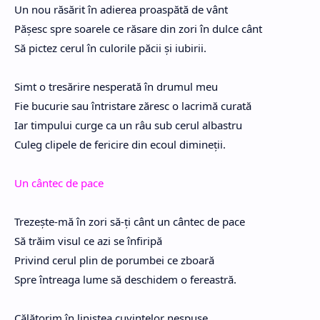
Un nou răsărit în adierea proaspătă de vânt
Pășesc spre soarele ce răsare din zori în dulce cânt
Să pictez cerul în culorile păcii și iubirii.
Simt o tresărire nesperată în drumul meu
Fie bucurie sau întristare zăresc o lacrimă curată
Iar timpului curge ca un râu sub cerul albastru
Culeg clipele de fericire din ecoul dimineții.
Un cântec de pace
Trezește-mă în zori să-ți cânt un cântec de pace
Să trăim visul ce azi se înfiripă
Privind cerul plin de porumbei ce zboară
Spre întreaga lume să deschidem o fereastră.
Călătorim în liniştea cuvintelor nespuse