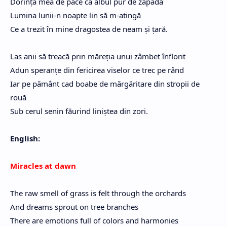
Dorința mea de pace ca albul pur de zăpadă
Lumina lunii-n noapte lin să m-atingă
Ce a trezit în mine dragostea de neam și țară.
Las anii să treacă prin măreția unui zâmbet înflorit
Adun speranțe din fericirea viselor ce trec pe rând
Iar pe pământ cad boabe de mărgăritare din stropii de
rouă
Sub cerul senin făurind liniștea din zori.
English:
Miracles at dawn
The raw smell of grass is felt through the orchards
And dreams sprout on tree branches
There are emotions full of colors and harmonies