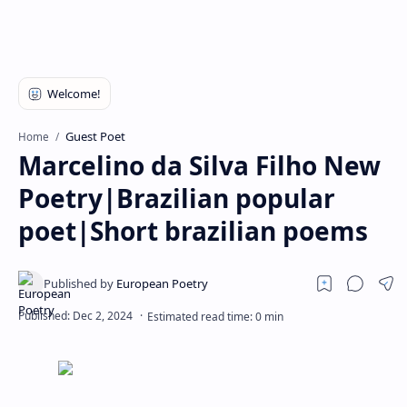
RTL Mode
Rich Results Test
PageSpeed Insights
Guest Poet
Home
Marcelino da Silva Filho New
Poetry|Brazilian popular
poet|Short brazilian poems